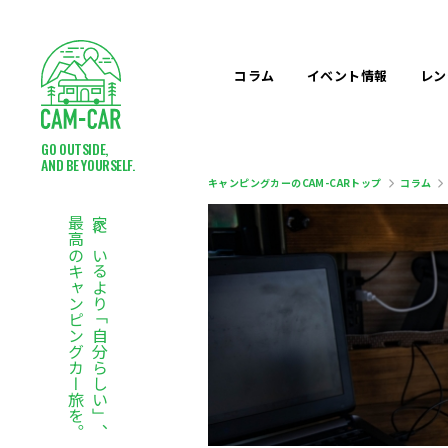
コラム
イベント
情報
レン
GO OUTSIDE,
AND BE YOURSELF.
キャンピングカーのCAM-CARトップ
コラム
最高のキャンピングカー旅を。
家にいるより「自分らしい」、