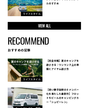
ルのすすめ
ライフスタイル
VIEW ALL
RECOMMEND
おすすめの記事
【完全攻略】夏のキャンプを
遊びきる｜ワンランク上の準
備とアイテム選び方
ライフスタイル
【使い勝手抜群の８ナンバー
化を果たした最新作】フロッ
トモビールのキャンピングカ
ー「シュピーレン」