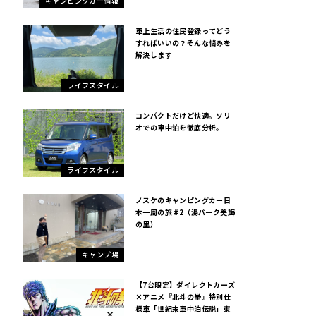
キャンピングカー情報
車上生活の住民登録ってどう
すればいいの？そんな悩みを
解決します
ライフスタイル
コンパクトだけど快適。ソリ
オでの車中泊を徹底分析。
ライフスタイル
ノスケのキャンピングカー日
本一周の旅 #2（湯パーク美輝
の里）
キャンプ場
【7台限定】ダイレクトカーズ
×アニメ『北斗の拳』特別仕
様車「世紀末車中泊伝説」東