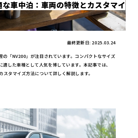
適
な
車
中
泊
：
車
両
の
特
徴
と
カ
ス
タ
マ
イ
最終更新日: 2025.03.24
産の「NV200」が注目されています。コンパクトなサイズ
に適した車種として人気を博しています。​本記事では、
のカスタマイズ方法について詳しく解説します。​