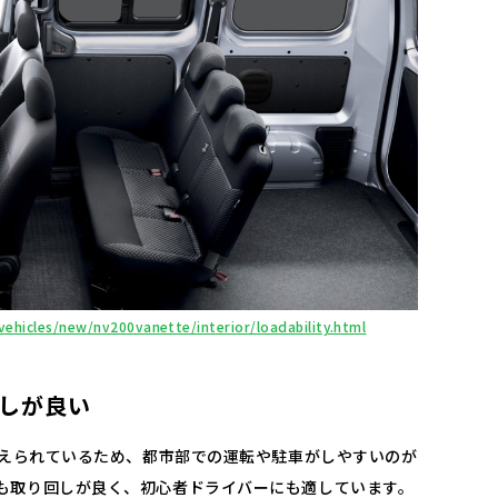
vehicles/new/nv200vanette/interior/loadability.html
しが良い
も抑えられているため、都市部での運転や駐車がしやすいのが
も取り回しが良く、初心者ドライバーにも適しています。​