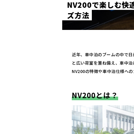
N
V
2
0
0
で
楽
し
む
快
ズ
方
法
近年、車中泊のブームの中で日
と広い荷室を兼ね備え、車中泊
NV200の特徴や車中泊仕様へ
NV200とは？