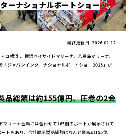
ン
タ
ー
ナ
シ
ョ
ナ
ル
ボ
ー
ト
シ
ョ
ー
最終更新日: 2026.01.12
パシフィコ横浜 、横浜ベイサイドマリーナ、八景島マリーナ、
で「ジャパンインターナショナルボートショー2025」が
製品総額は約155億円、圧巻の2会
ドマリーナ会場には合わせて165艇のボートが展示されて
ボートもあり、合計展示製品総額はなんと脅威の155億。