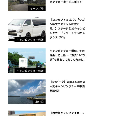
ピングカー車中泊スポット
キャンプ場
【コンセプトはズバリ「ワゴ
ン感覚でオシャレに使え
る」】ステージ21のキャンピ
ングカー「リゾートデュオ レ
グラス プロ」
キャンピングカー情報
キャンピングカー横転、その
理由と防止策 ― “旅先”も“公
道”も安心して楽しむために
キャンピングカー情報
【RVパーク】富山&石川県の
人気キャンピングカー車中泊
施設6選
車中泊
【お台場キャンピングカーフ