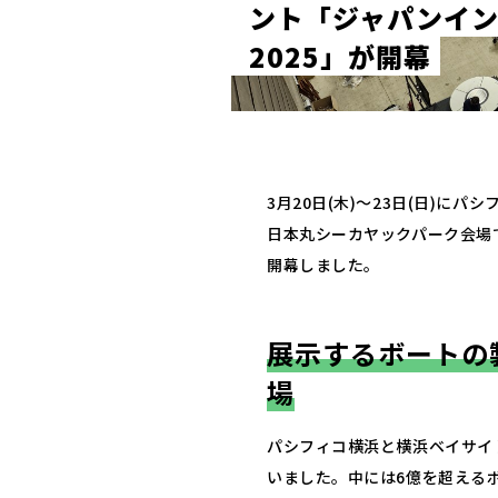
ン
ト
「
ジ
ャ
パ
ン
イ
2
0
2
5
」
が
開
幕
3月20日(木)～23日(日)に
日本丸シーカヤックパーク会場
開幕しました。
展示するボートの
場
パシフィコ横浜と横浜ベイサイ
いました。中には6億を超える