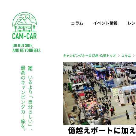
コラム
イベント
情報
レン
GO OUTSIDE,
AND BE YOURSELF.
キャンピングカーのCAM-CARトップ
コラム
最高のキャンピングカー旅を。
家にいるより「自分らしい」、
億
越
え
ボ
ー
ト
に
加