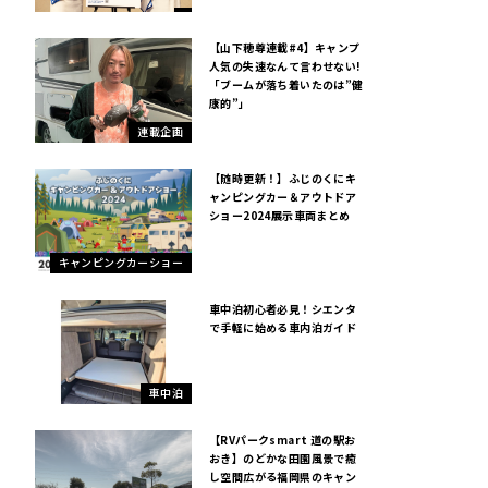
【山下穂尊連載#4】キャンプ
人気の失速なんて言わせない!
「ブームが落ち着いたのは”健
康的”」
連載企画
【随時更新！】ふじのくにキ
ャンピングカー＆アウトドア
ショー2024展示車両まとめ
キャンピングカーショー
車中泊初心者必見！シエンタ
で手軽に始める車内泊ガイド
車中泊
【RVパークsmart 道の駅お
おき】のどかな田園風景で癒
し空間広がる福岡県のキャン