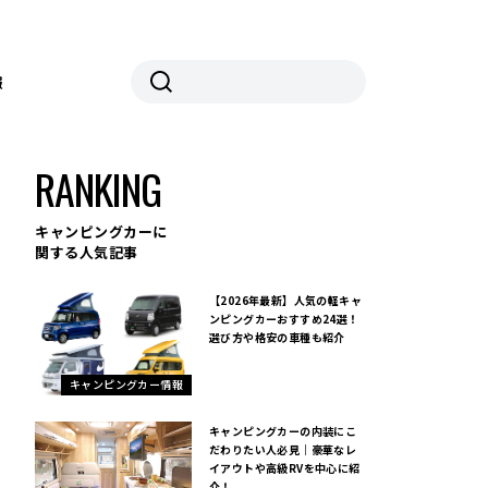
報
RANKING
ショー2025」が開幕
キャンピングカーに
関する人気記事
【2026年最新】人気の軽キャ
ンピングカーおすすめ24選！
選び方や格安の車種も紹介
キャンピングカー情報
キャンピングカーの内装にこ
だわりたい人必見｜豪華なレ
イアウトや高級RVを中心に紹
介！