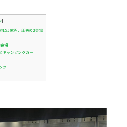
e
]
155億円、圧巻の2会場
ナ会場
とキャンピングカー
示
ンツ