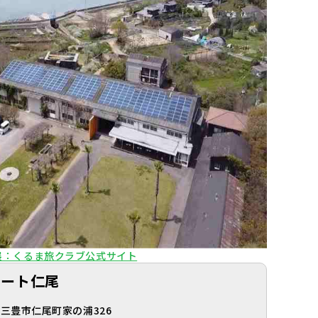
展：くるま旅クラブ公式サイト
ゾート仁尾
県三豊市仁尾町家の浦326