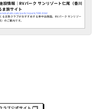
ク施設情報｜RVパーク サンリゾート仁尾（香川
るま旅サイト
urumatabi.com/park/rvpark/566.html
とくるま旅クラブがおすすめする車中泊施設。RVパーク サンリゾー
県）のご案内です。
クラブ公式サイト