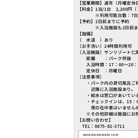
【営業期間】通年（月曜定休
【料金】1泊/1台 2,200
※利用可能台数：7
【予約】2日前までに予約
※入浴施設も2日前ま
【設備】
〔 水道 〕あり
〔お手洗い〕24時間利用可
〔入浴施設〕サンリゾート仁
距離 ：パーク併設
入浴時間：17：00～20：
定休日 ：月曜日
〔注意事項〕
・パーク内の貸切風呂ご利
近隣に入浴施設あり。（大
・給水は窓口があいている時間
・チェックインは、15：00
夜の在中者はいませんの
※その他詳細は施設にお問
【お問い合わせ】
TEL：0875-82-3711
www.kurumatabi.com