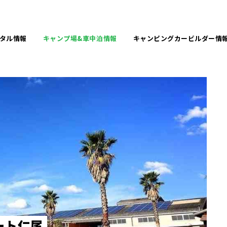
タル
情報
キャンプ場&
車中泊情報
キャンピングカービルダー
情
ー
ト
仁
尾