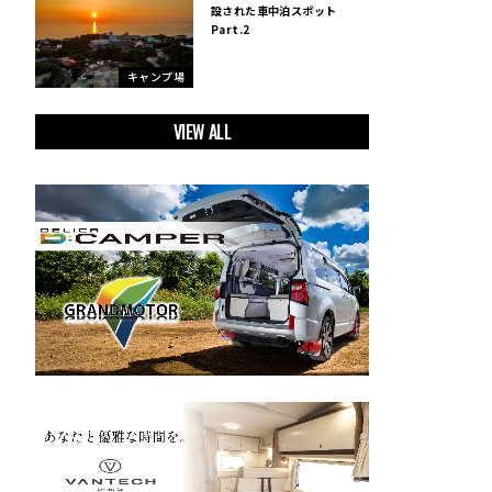
設された車中泊スポット
Part.2
キャンプ場
VIEW ALL