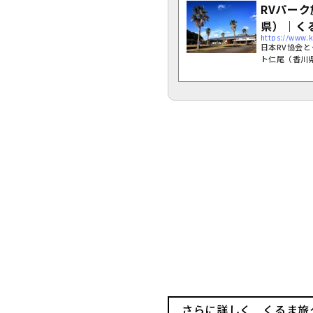
RVパー
県）｜く
https://www.k
日本RV協会
ト仁尾（香川
さらに詳しく くるま旅