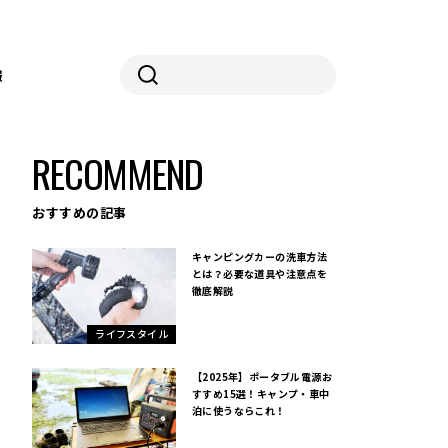
報
RECOMMEND
おすすめの記事
キャンピングカーの洗車方法
とは？必要な道具や注意点を
徹底解説
ライフスタイル
【2025年】ポータブル電源お
すすめ15選！キャンプ・車中
泊に使うならこれ！