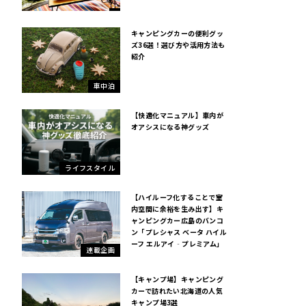
キャンピングカーの便利グッ
ズ36選！選び方や活用方法も
紹介
車中泊
【快適化マニュアル】車内が
オアシスになる神グッズ
ライフスタイル
【ハイルーフ化することで室
内空間に余裕を生み出す】キ
ャンピングカー広島のバンコ
ン「プレシャス ベータ ハイル
ーフ エルアイ‐プレミアム」
連載企画
【キャンプ場】キャンピング
カーで訪れたい北海道の人気
キャンプ場3選