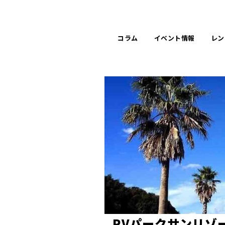
コラム
イベント
情報
レン
R
V
パ
ー
ク
サ
ン
リ
ゾ