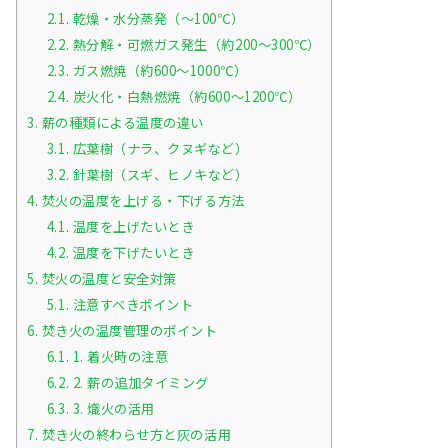
2.1.
乾燥・水分蒸発（～100℃）
2.2.
熱分解・可燃ガス発生（約200～300℃）
2.3.
ガス燃焼（約600～1000℃）
2.4.
炭火化・白熱燃焼（約600～1200℃）
3.
薪の種類による温度の違い
3.1.
広葉樹（ナラ、クヌギなど）
3.2.
針葉樹（スギ、ヒノキなど）
4.
焚火の温度を上げる・下げる方法
4.1.
温度を上げたいとき
4.2.
温度を下げたいとき
5.
焚火の温度と安全対策
5.1.
注意すべきポイント
6.
焚き火の温度管理のポイント
6.1.
1. 着火時の注意
6.2.
2. 薪の追加タイミング
6.3.
3. 熾火の活用
7.
焚き火の終わらせ方と灰の活用