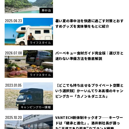
車中泊
暑い夏の車中泊を快適に過ごす対策とおす
2025.06.23
すめグッズを実体験をもとに紹介
ライフスタイル
バーベキュー食材ガイド完全版｜選び方と
2026.07.08
迷わない準備方法を徹底解説
ライフスタイル
【どこでも持ち出せるプライベート空間と
2023.01.05
いう選択肢】かーいんてりあ高橋のキャン
ピングカー「カノン＆ダニエル」
キャンピングカー情報
VANTECH新体制キックオフ——キーワー
2025.10.20
ドは「継承と進化」。酒井新社長が語っ
た“王道であり孤高”なブランド戦略