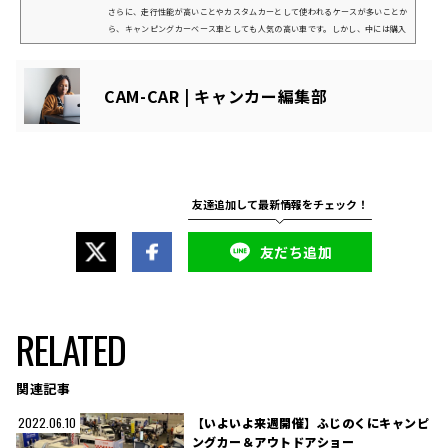
さらに、走行性能が高いことやカスタムカーとして使われるケースが多いことか
ら、キャンピングカーベース車としても人気の高い車です。しかし、中には購入
してから後悔したといった声が多くあります。本記事では、ハイエースのキャン
ピングカーを購入して後悔した理由や購入後の解決法について解説していくので
参考にしてください。ハイエースのキャンピングカー購入で後悔する理由引用：
CAM-CAR | キャンカー編集部
トヨタモビリティ神奈川ハイエースは、カスタムカーとして使いやすい...
友だち追加
RELATED
関連記事
【いよいよ来週開催】ふじのくにキャンピ
2022.06.10
ングカー＆アウトドアショー