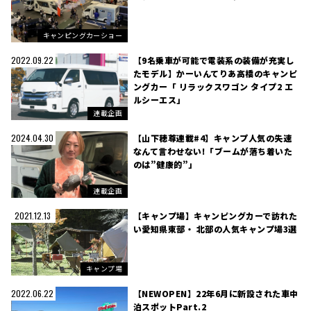
キャンピングカーショー
【9名乗車が可能で電装系の装備が充実し
2022.09.22
たモデル】かーいんてりあ高橋のキャンピ
ングカー「 リラックスワゴン タイプ2 エ
ルシーエス」
連載企画
【山下穂尊連載#4】キャンプ人気の失速
2024.04.30
なんて言わせない!「ブームが落ち着いた
のは”健康的”」
連載企画
【キャンプ場】キャンピングカーで訪れた
2021.12.13
い愛知県東部・ 北部の人気キャンプ場3選
キャンプ場
【NEWOPEN】22年6月に新設された車中
2022.06.22
泊スポットPart.2