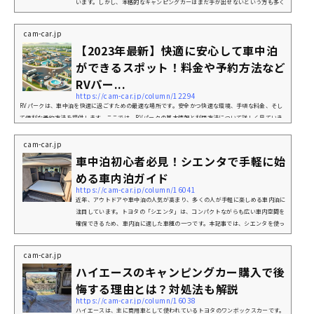
います。しかし、本格的なキャンピングカーはまだ手が出せないという方も多く
いるかと思います、そこで本記事では、車中泊カーとして注目されている「ルー
ミー」のどんなところが優れているのか、「ルーミー」で車中泊をするにはどん
cam-car.jp
なアイテムを持っていると便利かなどをまとめてみましたので、車中泊をしてみ
【2023年最新】快適に安心して車中泊
たいという方は是非一度この記事を参考にしてみてください。ルーミー...
ができるスポット！料金や予約方法など
RVパー...
https://cam-car.jp/column/12294
RVパークは、車中泊を快適に過ごすための最適な場所です。安全かつ快適な環境、手頃な料金、そし
て便利な予約方法を提供します。ここでは、RVパークの基本情報と利用方法について詳しく見ていき
ましょう。RVパークとはどんなところ？RVパークは、車中泊に特化した施設です。電源やトイレ、シ
ャワー設備など、車中泊をサポートするための設備が整っています。また、安全性や利便性を考慮し
cam-car.jp
た設計がされているため、初心者から経験者まで幅広く利用されています。そもそもRVパークとは？
車中泊初心者必見！シエンタで手軽に始
RVパークは、車中泊専用の施設で、旅行者に安心と...
める車内泊ガイド
https://cam-car.jp/column/16041
近年、アウトドアや車中泊の人気が高まり、多くの人が手軽に楽しめる車内泊に
注目しています。トヨタの「シエンタ」は、コンパクトながらも広い車内空間を
確保できるため、車内泊に適した車種の一つです。本記事では、シエンタを使っ
て快適に車内泊をする方法について詳しく紹介します。シエンタで車内泊をする
メリットトヨタ公式HPコンパクトながら広々とした車内シエンタは5人乗りと7
cam-car.jp
人乗りのバリエーションがありますが、どちらも後部座席を倒すことで広いフラ
ハイエースのキャンピングカー購入で後
ットスペースを確保できます。特に、7人乗りモデルは3列目を収納すると...
悔する理由とは？対処法も解説
https://cam-car.jp/column/16038
ハイエースは、主に商用車として使われているトヨタのワンボックスカーです。