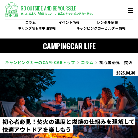
GO OUTSIDE,
AND BE YOURSELF.
家にいるより「自分らしい」、
最高のキャンピングカー旅を。
コラム
イベント
情報
レンタル
情報
キャンプ場&
車中泊情報
キャンピングカービルダー
情報
CAMPINGCAR LIFE
キャンピングカーのCAM-CARトップ
コラム
初心者必見！焚火の
2025.04.30
初
心
者
必
見
！
焚
火
の
温
度
と
燃
焼
の
仕
組
み
を
理
解
し
て
快
適
ア
ウ
ト
ド
ア
を
楽
し
も
う