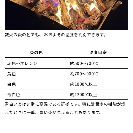
焚火の炎の色でも、おおよその温度を判別できます。
炎の色
温度目安
赤色～オレンジ
約500～700℃
黄色
約700～900℃
白色
約1000℃以上
青白色
約1200℃以上
青白い炎は非常に高温である証拠です。特に針葉樹の樹脂が燃
えたときに一瞬、青い炎が見えることもあります。