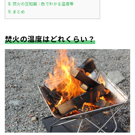
8.
焚火の豆知識：色でわかる温度帯
9.
まとめ
焚火の温度はどれくらい？