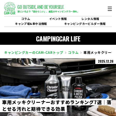
GO OUTSIDE,
AND BE YOURSELF.
家にいるより「自分らしい」、
最高のキャンピングカー旅を。
コラム
イベント
情報
レンタル
情報
キャンプ場&
車中泊情報
キャンピングカービルダー
情報
CAMPINGCAR LIFE
キャンピングカーのCAM-CARトップ
コラム
車用メッキクリーナ
2025.12.26
車
用
メ
ッ
キ
ク
リ
ー
ナ
ー
お
す
す
め
ラ
ン
キ
ン
グ
7
選
｜
落
と
せ
る
汚
れ
と
期
待
で
き
る
効
果