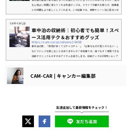
を心地よい空間に変えてくれる快適グッズは、ドライブの疲れを和らげ、同乗者
との時間もより楽しくしてくれます。この記事では、季節やシーン別に役立つお
すすめ神アイテムと失敗しない選び方を紹介。あなたのカーライフをワンランク
上にするヒントをお届けします。車内を快適にするグッズの選び方6つのポイン
cam-car.jp
ト「快適グッズ」と一言で言っても種類が多く、迷う方も多いのではないでしょ
車中泊の収納術｜初心者でも簡単！スペ
うか。その為、見た目や値段だけで選びがちですが、目的に合わないアイ...
ース活用テク＆おすすめグッズ
https://cam-car.jp/column/16408
車中泊の際、「荷物が多くてゴチャゴチャ…」「必要なものが見つからない…」
などストレスを感じることはありませんか？本記事では、誰でもすぐ実践できる
収納テクニック＆おすすめアイテムを紹介します。収納グッズは100円ショップ
で買える手軽なものから、本格的なアイテムまで幅広く揃っています。限られた
スペースを上手に使い、快適な車中泊を楽しみましょう。誰でもすぐできる！効
率的な収納テクニック3選限られた車内スペースでも収納の工夫をすることで、
CAM-CAR | キャンカー編集部
快適性が大きく変わります。ここでは、簡単にできる3つの収納テクニックを...
友だち追加