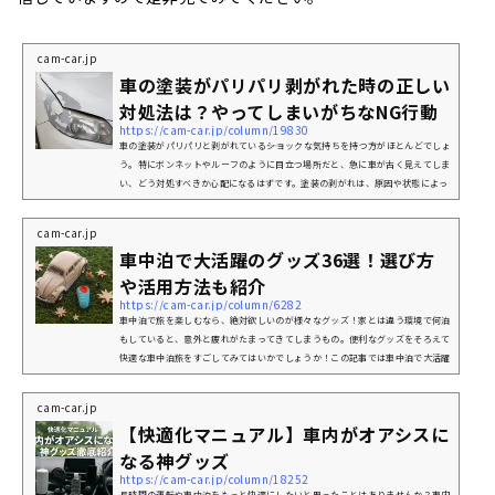
cam-car.jp
車の塗装がパリパリ剥がれた時の正しい
対処法は？やってしまいがちなNG行動
https://cam-car.jp/column/19830
車の塗装がパリパリと剥がれている――ショックな気持ちを持つ方がほとんどでしょ
う。特にボンネットやルーフのように目立つ場所だと、急に車が古く見えてしま
い、どう対処すべきか心配になるはずです。塗装の剥がれは、原因や状態によっ
て対処法が変わります。この記事では、塗装剥がれの原因から応急処置、そして
直し方まで順にわかりやすく解説していきます。なぜ車の塗装のパリパリ剥がれ
cam-car.jp
は起きるのか車の塗装がパリパリと剥がれてくると、見た目の劣化はもちろんの
車中泊で大活躍のグッズ36選！選び方
こと、どこまで悪化するのか気になるでしょう。ここでは、塗装剥が...
や活用方法も紹介
https://cam-car.jp/column/6282
車中泊で旅を楽しむなら、絶対欲しいのが様々なグッズ！家とは違う環境で何泊
もしていると、意外と疲れがたまってきてしまうもの。便利なグッズをそろえて
快適な車中泊旅をすごしてみてはいかでしょうか！この記事では車中泊で大活躍
するグッズの数々を紹介していきます！車中泊に大活躍するおすすめグッズ36選
プライバシー対策グッズ外からの視線を防ぐとともに、日差しも防いでくれる便
cam-car.jp
利グッズ。視線があると気づかないうちに気疲れしてしまうものなので、車中泊
【快適化マニュアル】車内がオアシスに
をする際は是非用意しておきたいものです。その① カーテン出典：Amazo...
なる神グッズ
https://cam-car.jp/column/18252
長時間の運転や車中泊をもっと快適にしたいと思ったことはありませんか？車内