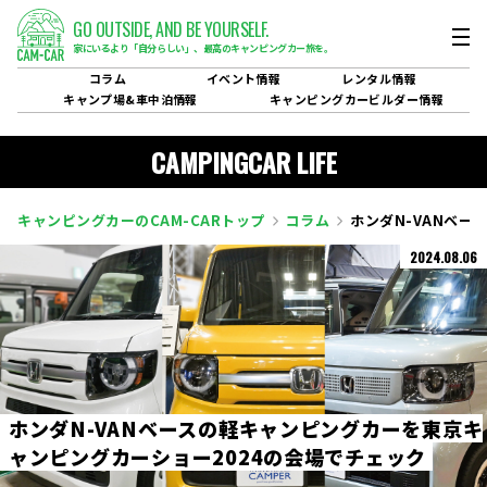
GO OUTSIDE,
AND BE YOURSELF.
家にいるより「自分らしい」、
最高のキャンピングカー旅を。
コラム
イベント
情報
レンタル
情報
キャンプ場&
車中泊情報
キャンピングカービルダー
情報
CAMPINGCAR LIFE
キャンピングカーのCAM-CARトップ
コラム
ホンダN-VANベ
2024.08.06
ホ
ン
ダ
N
-
V
A
N
ベ
ー
ス
の
軽
キ
ャ
ン
ピ
ン
グ
カ
ー
を
東
京
キ
ャ
ン
ピ
ン
グ
カ
ー
シ
ョ
ー
2
0
2
4
の
会
場
で
チ
ェ
ッ
ク