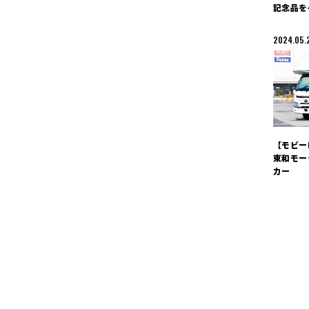
記念品を
2024.05.
【モビー
東和モー
カー