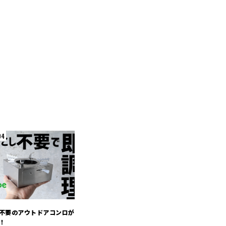
04
不要のアウトドアコンロが
！