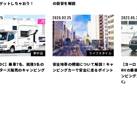
ゲットしちゃおう！
の目安を解説
25
2026.02.25
2023.05.
車中泊
ライフスタイル
DC】乗車7名、就寝5名の
安全地帯の標識について解説！キャ
【ヨーロ
タース販売のキャンピング
ンピングカーで安全に走るポイント
RVの最
ンピング
C」