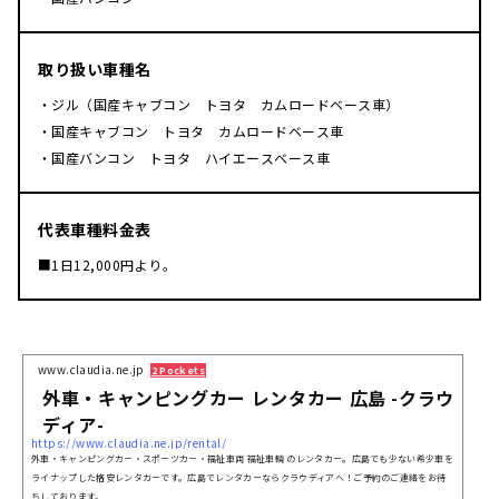
取り扱い車種名
・ジル（国産キャブコン トヨタ カムロードベース車）
・国産キャブコン トヨタ カムロードベース車
・国産バンコン トヨタ ハイエースベース車
代表車種料金表
■1日12,000円より。
www.claudia.ne.jp
2 Pockets
外車・キャンピングカー レンタカー 広島 -クラウ
ディア-
https://www.claudia.ne.jp/rental/
外車・キャンピングカー・スポーツカー・福祉車両 福祉車輌 のレンタカー。広島でも少ない希少車を
ライナップした格安レンタカーです。広島でレンタカーならクラウディアへ！ご予約のご連絡をお待
ちしております。