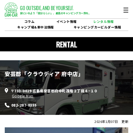
GO OUTSIDE,
AND BE YOURSELF.
家にいるより「自分らしい」、
最高のキャンピングカー旅を。
コラム
イベント
情報
レンタル
情報
キャンプ場&
車中泊情報
キャンピングカービルダー
情報
RENTAL
安芸郡「クラウディア 府中店」
〒733-0029 広島県安芸郡府中町茂陰２丁目４−１０
Google Map
082-287-0355
2026年1月07日 更新