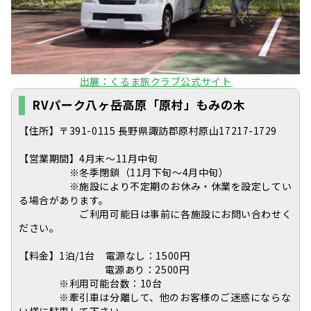
出展：くるま旅クラブ公式サイト
RVパーク八ヶ岳高原「原村」もみの木
【住所】〒391-0115 長野県諏訪郡原村原山17217-1729
【営業期間】4月末～11月中旬
※冬季閉鎖（11月下旬～4月中旬）
※施設により不定期のお休み・休業を設定してい
る場合があります。
ご利用可能日は事前に各施設にお問い合わせく
ださい。
【料金】1泊/1台 電源なし：1500円
電源あり：2500円
※利用可能台数：10台
※牽引車は分離して、他のお客様のご迷惑にならな
い様に駐車して下さい。