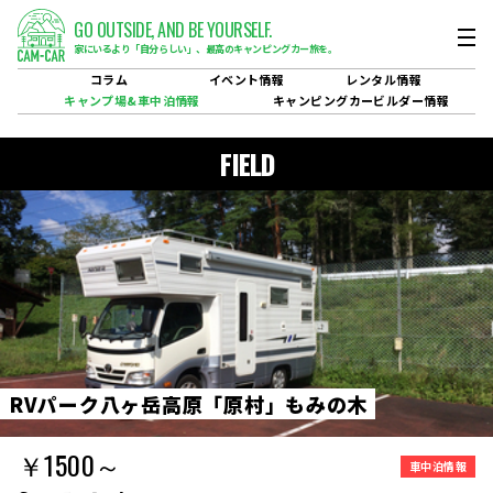
GO OUTSIDE,
AND BE YOURSELF.
家にいるより「自分らしい」、
最高のキャンピングカー旅を。
コラム
イベント
情報
レンタル
情報
キャンプ場&
車中泊情報
キャンピングカービルダー
情報
FIELD
R
V
パ
ー
ク
八
ヶ
岳
高
原
「
原
村
」
も
み
の
木
￥1500～
車中泊情報