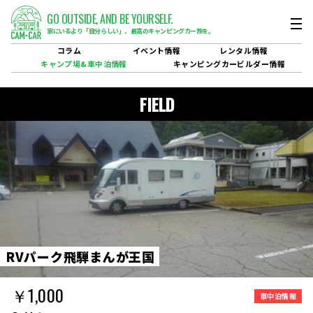
GO OUTSIDE,
AND BE YOURSELF.
家にいるより「自分らしい」、
最高のキャンピングカー旅を。
コラム
イベント
情報
レンタル
情報
キャンプ場&
車中泊情報
キャンピングカービルダー
情報
FIELD
R
V
パ
ー
ク
飛
騨
ま
ん
が
王
国
￥1,000
車中泊情報