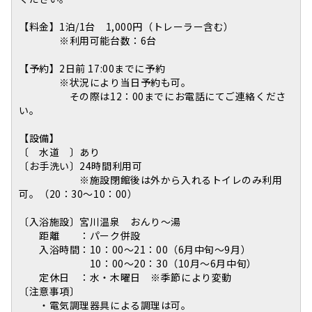
【料金】1泊/1台 1,000円（トレーラー含む）
※利用可能台数：6台
【予約】2日前 17:00までに予約
※状況により当日予約も可。
その際は12：00までにお電話にてご連絡くださ
い。
【設備】
〔 水道 〕あり
〔お手洗い〕24時間利用可
※施設閉館後は外から入れるトイレのみ利用
可。（20：30～10：00）
〔入浴施設〕宮川温泉 おんり～湯
距離 ：パーク併設
入浴時間：10：00～21：00（6月中旬～9月）
10：00～20：30（10月～6月中旬）
定休日 ：水・木曜日 ※季節により変動
〔注意事項〕
・電気調理器具による調理は可。