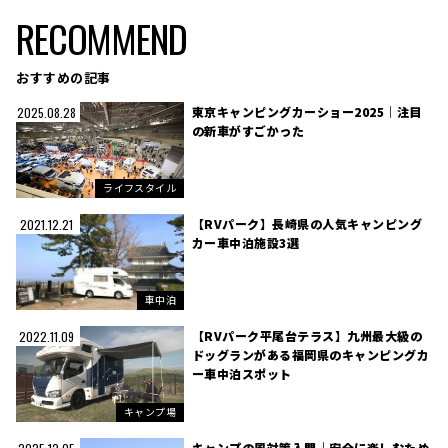
RECOMMEND
おすすめの記事
東京キャンピングカーショー2025｜注目
2025.08.28
の新車がすごかった
ライフスタイル
【RVパーク】長崎県の人気キャンピング
2021.12.21
カー車中泊施設3選
車中泊
【RVパーク平尾台テラス】九州最大級の
2022.11.09
ドッグランがある福岡県のキャンピングカ
ー車中泊スポット
キャンプ場
キャンプの風対策入門｜安全に楽しむため