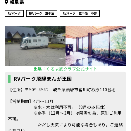
岐阜県
RVパーク
RVパーク 車中泊
RVパーク 車中泊 中部
出展：くるま旅クラブ公式サイト
RVパーク飛騨まんが王国
【住所】〒509-4542 岐阜県飛騨市宮川町杉原110番地
【営業期間】4月～11月
※水・木は利用不可。（8月のみ無休）
※冬季（12月～3月）は降雪の為、原則ご利用
不可。
ただし天気により可能な場合もあり。ご連絡
ください。