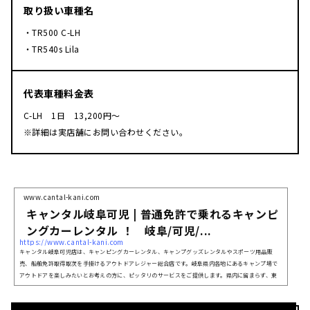
取り扱い車種名
・TR500 C-LH
・TR540s Lila
代表車種料金表
C-LH 1日 13,200円〜
※詳細は実店舗にお問い合わせください。
www.cantal-kani.com
キャンタル岐阜可児 | 普通免許で乗れるキャンピ
ングカーレンタル ！ 岐阜/可児/...
https://www.cantal-kani.com
キャンタル岐阜可児店は、キャンピングカーレンタル、キャンプグッズレンタルやスポーツ用品販
売、船舶免許取得取次を手掛けるアウトドアレジャー総合店です。岐阜県内各地にあるキャンプ場で
アウトドアを楽しみたいとお考えの方に、ピッタリのサービスをご提供します。県内に留まらず、東
海地方・沖縄を拠点に、グランピング、クルージングやマリンジェットなどの海遊び、アウトドアレ
ジャー全般をプロデュースしています。