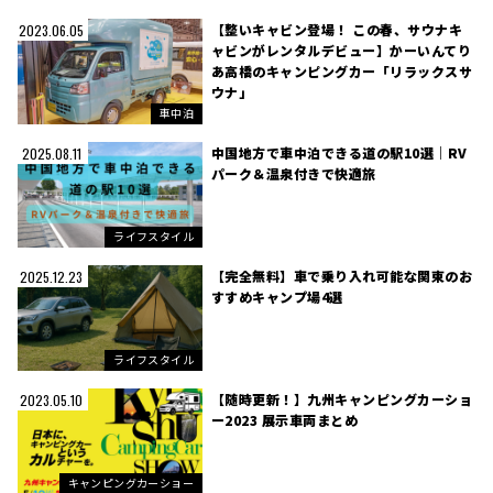
【整いキャビン登場！ この春、サウナキ
2023.06.05
ャビンがレンタルデビュー】かーいんてり
あ高橋のキャンピングカー「リラックスサ
ウナ」
車中泊
中国地方で車中泊できる道の駅10選｜RV
2025.08.11
パーク＆温泉付きで快適旅
ライフスタイル
【完全無料】車で乗り入れ可能な関東のお
2025.12.23
すすめキャンプ場4選
ライフスタイル
【随時更新！】九州キャンピングカーショ
2023.05.10
ー2023 展示車両まとめ
キャンピングカーショー