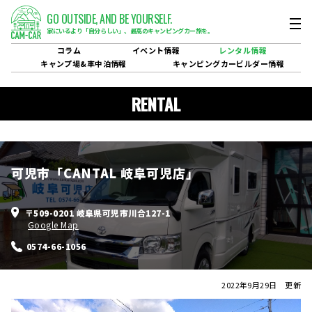
GO OUTSIDE,
AND BE YOURSELF.
家にいるより「自分らしい」、
最高のキャンピングカー旅を。
コラム
イベント
情報
レンタル
情報
キャンプ場&
車中泊情報
キャンピングカービルダー
情報
RENTAL
可児市「CANTAL 岐阜可児店」
〒509-0201 岐阜県可児市川合127-1
Google Map
0574-66-1056
2022年9月29日 更新